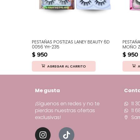
 BT P/NARIZ
PESTAÑAS POSTIZAS LANEY BEAUTY 6D
PESTAÑ
0056 YH-235
MOÑO Z
$
950
$
950
AGREGAR AL CARRITO
A
Me gusta
Cont
¡Síguenos en redes y no te
11 
pierdas nuestras ofertas
11 
exclusivas!
Sar