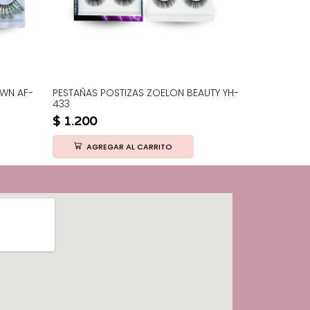
OWN AF-
PESTAÑAS POSTIZAS ZOELON BEAUTY YH-
PESTAÑAS P
433
YH-228
$
1.200
$
950
AGREGAR AL CARRITO
AGRE