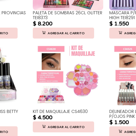
 PROVINCIAS
PALETA DE SOMBRAS 26CL GLITTER
MASCARA P/P
TEI8373
HIGH TEI8291
$
8.200
$
1.550
RITO
AGREGAR AL CARRITO
AGREG
SS BETTY
KIT DE MAQUILLAJE CS4630
DELINEADOR 
P/OJOS PINK
$
4.500
$
1.500
AGREGAR AL CARRITO
RITO
AGREG