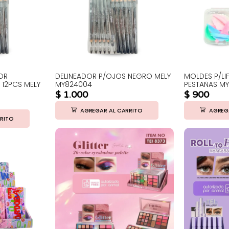
OR
DELINEADOR P/OJOS NEGRO MELY
MOLDES P/LI
12PCS MELY
MY824004
PESTAÑAS M
$
1.000
$
900
AGREGAR AL CARRITO
AGREG
RITO