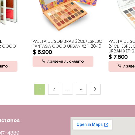
E
PALETA DE SOMBRAS 32CL+ESPEJO
PALETA DE 
ER COCO
FANTASIA COCO URBAN XZF-2840
24CL+ESPEJ
URBAN XZF-2
$
6.900
$
7.800
AGREGAR AL CARRITO
RITO
AGREG
1
2
…
4
actanos
3017-4889