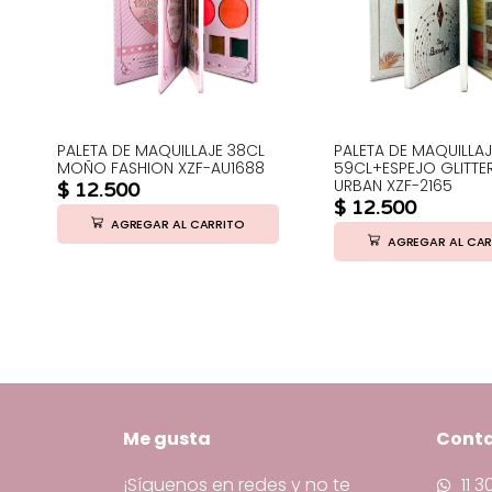
PALETA DE MAQUILLAJE 38CL
PALETA DE MAQUILLAJ
MOÑO FASHION XZF-AU1688
59CL+ESPEJO GLITT
URBAN XZF-2165
$
12.500
$
12.500
AGREGAR AL CARRITO
AGREGAR AL CAR
Me gusta
Cont
¡Síguenos en redes y no te
11 