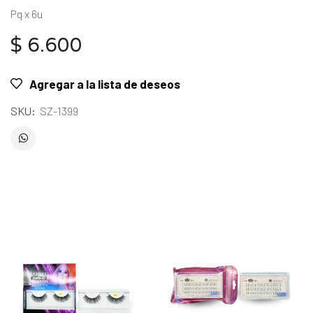
Pq x 6u
$
6.600
Agregar a la lista de deseos
SKU:
SZ-1399