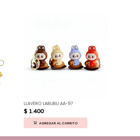
LLAVERO LABUBU AA-97
PORTASUBE 
ABC-26
$
1.400
$
1.450
AGREGAR AL CARRITO
AGRE