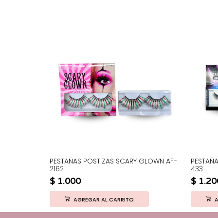
T460
PESTAÑAS POSTIZAS SCARY GLOWN AF-
PESTAÑ
2162
433
$
1.000
$
1.20
AGREGAR AL CARRITO
A