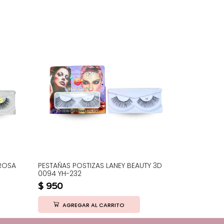
 ROSA
PESTAÑAS POSTIZAS LANEY BEAUTY 3D
PESTAÑAS P
0094 YH-232
2164
$
950
$
1.000
AGREGAR AL CARRITO
AGRE