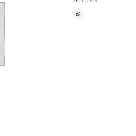
SKU:
C-526