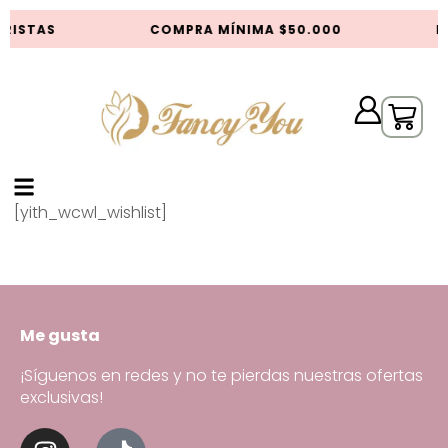
RISTAS
COMPRA MÍNIMA $50.000
D
[yith_wcwl_wishlist]
Me gusta
¡Síguenos en redes y no te pierdas nuestras ofertas
exclusivas!