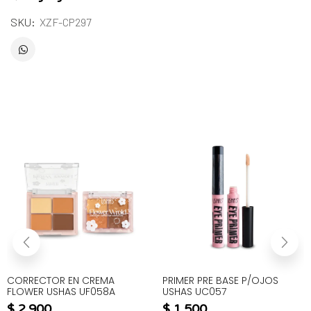
SKU:
XZF-CP297
CORRECTOR EN CREMA
PRIMER PRE BASE P/OJOS
FLOWER USHAS UF058A
USHAS UC057
$
2.900
$
1.500