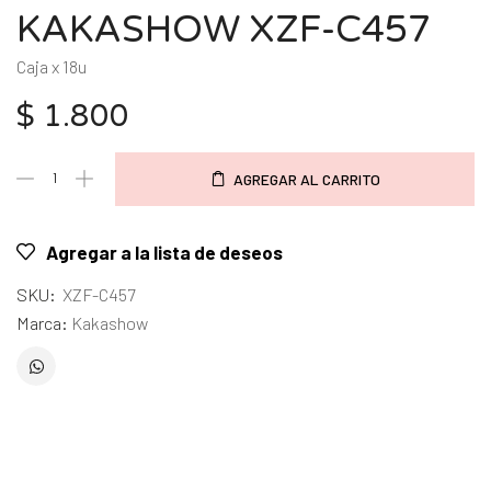
KAKASHOW XZF-C457
Caja x 18u
$
1.800
AGREGAR AL CARRITO
Agregar a la lista de deseos
SKU:
XZF-C457
Marca:
Kakashow