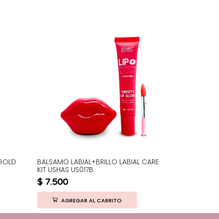
GOLD
BALSAMO LABIAL+BRILLO LABIAL CARE
GEL P/CEJA
KIT USHAS US017B
UC155-MIX
$
7.500
$
2.050
AGREGAR AL CARRITO
AGRE