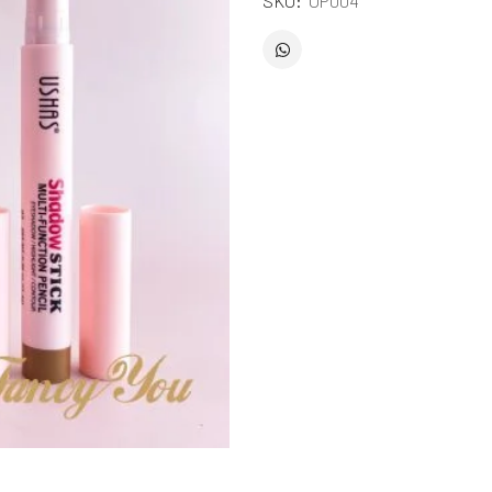
SKU:
UP004