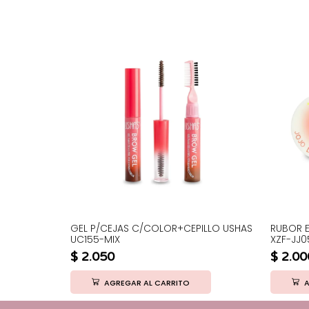
BIAL CARE
GEL P/CEJAS C/COLOR+CEPILLO USHAS
RUBOR E
UC155-MIX
XZF-JJ0
$
2.050
$
2.00
AGREGAR AL CARRITO
A