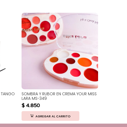
I TANGO
SOMBRA Y RUBOR EN CREMA YOUR MISS
ACEITE LABI
LARA MS-349
ULG005
$
4.850
$
1.550
AGREGAR AL CARRITO
AGRE