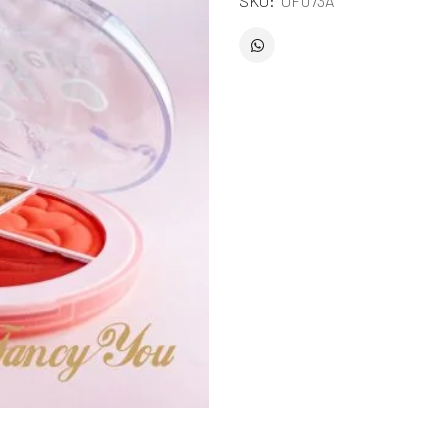
SKU:
UF073A