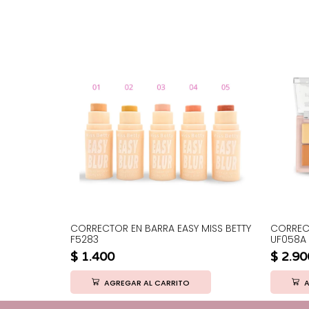
ILLO USHAS
CORRECTOR EN BARRA EASY MISS BETTY
CORREC
F5283
UF058A
$
1.400
$
2.90
AGREGAR AL CARRITO
A