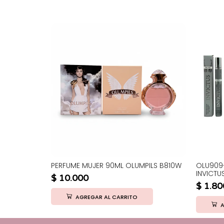
PERFUME MUJER 90ML OLUMPILS B810W
OLU909
INVICTU
$
10.000
$
1.80
AGREGAR AL CARRITO
A