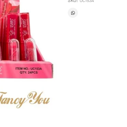
SKU:
UC153A