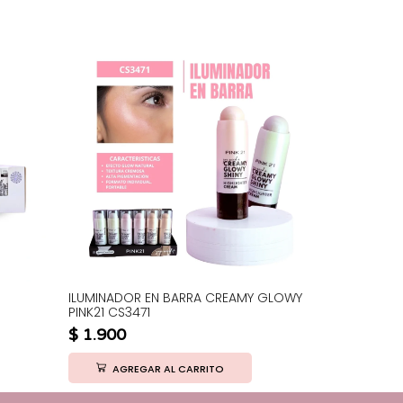
ILUMINADOR EN BARRA CREAMY GLOWY
PERFUME ON
PINK21 CS3471
$
3.500
$
1.900
AGRE
AGREGAR AL CARRITO