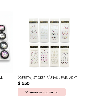
ML
(OFERTA) STICKER P/UÑAS JEWEL AD-11
PINCEL P/UN
$
550
$
1.150
AGREGAR AL CARRITO
AGRE