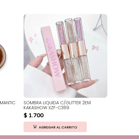
OMANTIC
SOMBRA LIQUIDA C/GLITTER 2EN1
SOMBRA Y R
KAKASHOW XZF-C369
LARA MS-34
$
1.700
$
4.850
AGREGAR AL CARRITO
AGRE