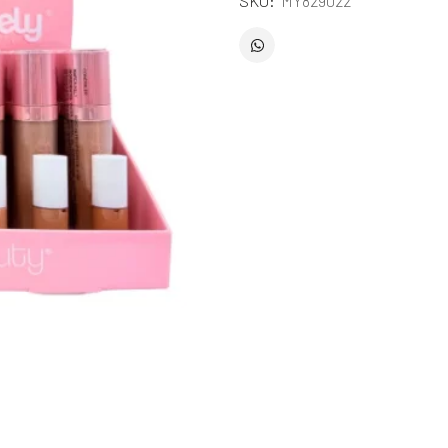
SKU:
MY829022