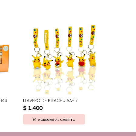
-146
LLAVERO DE PIKACHU AA-17
PERFUME TU
OLU909-11
$
1.400
$
1.800
AGREGAR AL CARRITO
AGRE