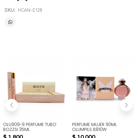
SKU:
HCAN-E128
OLU909-9 PERFUME TUBO
PERFUME MUJER 90ML
BOZZSI 35ML
OLUMPILS B810W
$
1.800
$
10.000