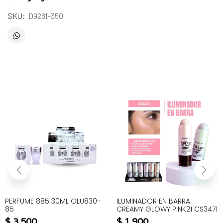
SKU:
D9281-350
PERFUME 885 30ML OLU830-
ILUMINADOR EN BARRA
85
CREAMY GLOWY PINK21 CS3471
$
3.500
$
1.900