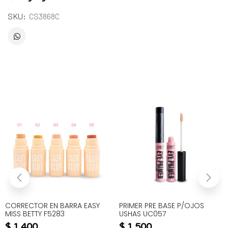
SKU:
CS3868C
CORRECTOR EN BARRA EASY
PRIMER PRE BASE P/OJOS
MISS BETTY F5283
USHAS UC057
$
1.400
$
1.500