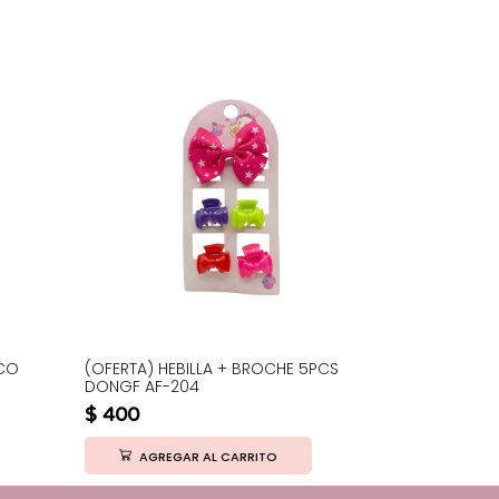
ICO
(OFERTA) HEBILLA + BROCHE 5PCS
(OFERTA) HE
DONGF AF-204
30032
$
400
$
350
AGREGAR AL CARRITO
AGRE