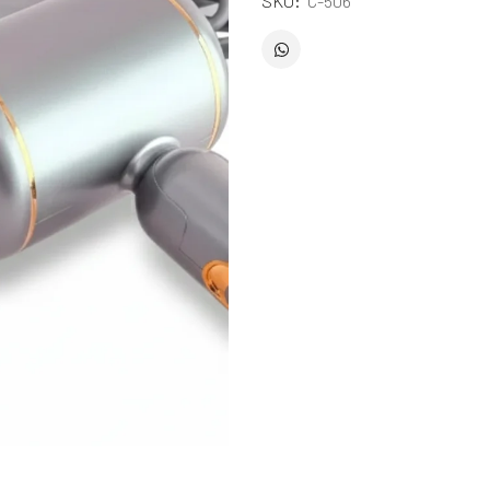
SKU:
C-506