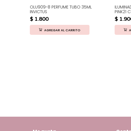
OLU909-8 PERFUME TUBO 35ML
ILUMIN
INVICTUS
PINK21 C
$
1.800
$
1.90
AGREGAR AL CARRITO
A