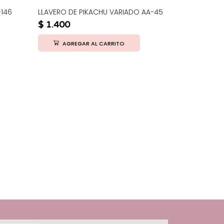
-146
LLAVERO DE PIKACHU VARIADO AA-45
$
1.400
AGREGAR AL CARRITO
OLU830-148
$
3.500
AGRE