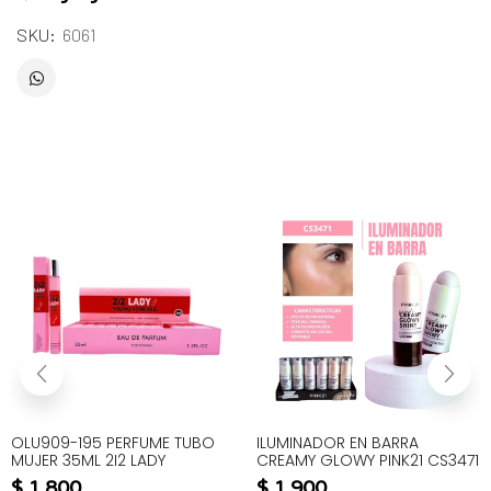
SKU:
6061
OLU909-195 PERFUME TUBO
ILUMINADOR EN BARRA
MUJER 35ML 2I2 LADY
CREAMY GLOWY PINK21 CS3471
$
1.800
$
1.900