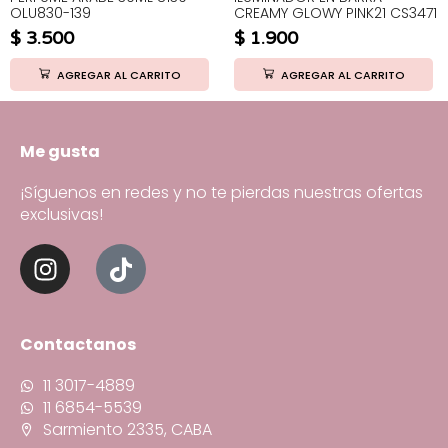
OLU830-139
CREAMY GLOWY PINK21 CS3471
$
3.500
$
1.900
AGREGAR AL CARRITO
AGREGAR AL CARRITO
Me gusta
¡Síguenos en redes y no te pierdas nuestras ofertas
exclusivas!
Contactanos
11 3017-4889
11 6854-5539
Sarmiento 2335, CABA