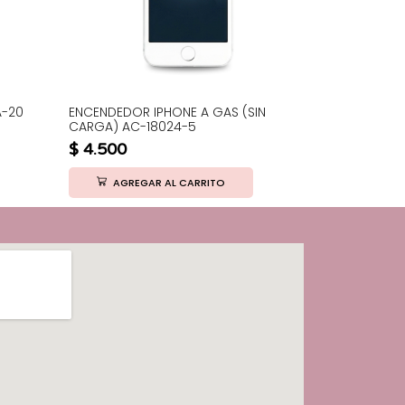
A-20
ENCENDEDOR IPHONE A GAS (SIN
(OFERTA) B
CARGA) AC-18024-5
10092
$
4.500
$
8.500
AGREGAR AL CARRITO
AGRE