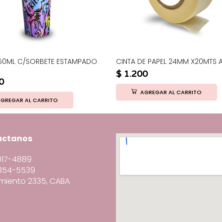
50ML C/SORBETE ESTAMPADO
CINTA DE PAPEL 24MM X20MTS 
$
1.200
0
AGREGAR AL CARRITO
GREGAR AL CARRITO
actanos
3017-4889
6854-5539
miento 2335, CABA