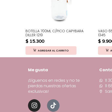
 CZMX-
BOTELLA 700ML C/PICO CAPYBARA
VASO 6
DILLER 1219
1345
$
15.300
$
9.90
AGREGAR AL CARRITO
A
Me gusta
Cont
¡Síguenos en redes y no te
11 
pierdas nuestras ofertas
11 
exclusivas!
Sar