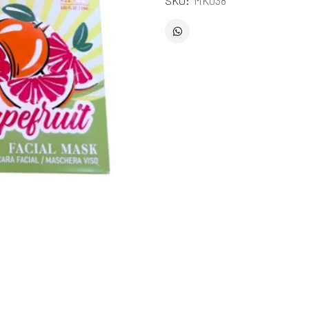
SKU:
MK038