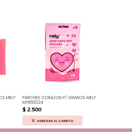
CS MELY
PARCHES CORAZON P/ GRANOS MELY
TOALLITAS 
MY893024
10PCS MELY
$
2.500
$
1.200
AGREGAR AL CARRITO
AGRE