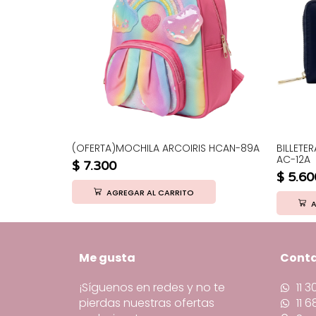
LABUBU
(OFERTA)MOCHILA ARCOIRIS HCAN-89A
BILLETE
AC-12A
$
7.300
$
5.60
AGREGAR AL CARRITO
A
Me gusta
Cont
¡Síguenos en redes y no te
11 
pierdas nuestras ofertas
11 