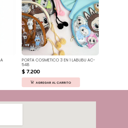
RA
PORTA COSMETICO 3 EN 1 LABUBU AC-
RINONERA S
54B
$
11.500
$
7.200
AGRE
AGREGAR AL CARRITO