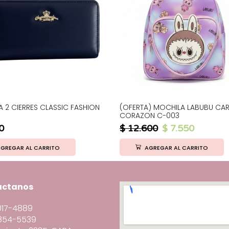
RA 2 CIERRES CLASSIC FASHION
(OFERTA) MOCHILA LABUBU CA
CORAZON C-003
0
$
12.600
$
7.550
GREGAR AL CARRITO
AGREGAR AL CARRITO
actanos
3017-4889
6854-5539