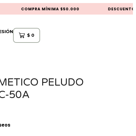
COMPRA MÍNIMA $50.000
DESCUENTOS 
SESIÓN
$
0
METICO PELUDO
C-50A
eseos