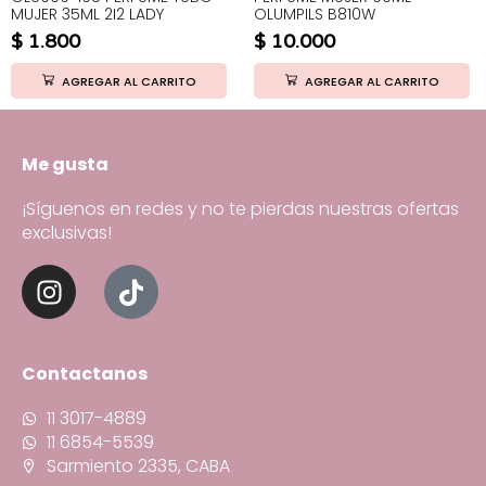
MUJER 35ML 2I2 LADY
OLUMPILS B810W
$
1.800
$
10.000
AGREGAR AL CARRITO
AGREGAR AL CARRITO
Me gusta
¡Síguenos en redes y no te pierdas nuestras ofertas
exclusivas!
Contactanos
11 3017-4889
11 6854-5539
Sarmiento 2335, CABA