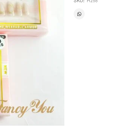
SKU:
H258