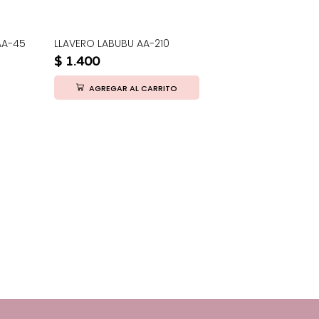
AA-45
LLAVERO LABUBU AA-210
OLU909-9 P
$
1.400
$
1.800
AGREGAR AL CARRITO
AGRE