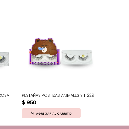
 ROSA
PESTAÑAS POSTIZAS ANIMALES YH-229
PESTAÑAS P
APLICADORA
$
950
$
2.200
AGREGAR AL CARRITO
AGRE