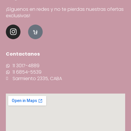
¡Síguenos en redes y no te pierdas nuestras ofertas
exclusivas!
Contactanos
11 3017-4889
11 6854-5539
Sarmiento 2335, CABA