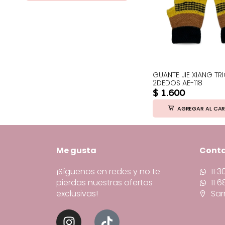
GUANTE JIE XIANG T
2DEDOS AE-118
$
1.600
AGREGAR AL CAR
Me gusta
Cont
¡Síguenos en redes y no te
11 
pierdas nuestras ofertas
11 
exclusivas!
Sar