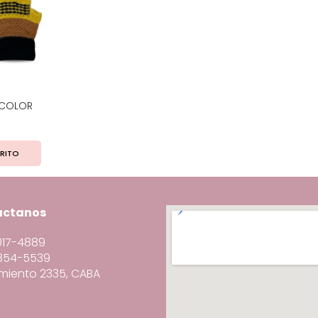
RICOLOR
RITO
actanos
3017-4889
6854-5539
miento 2335, CABA