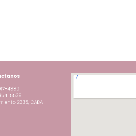
actanos
3017-4889
6854-5539
miento 2335, CABA