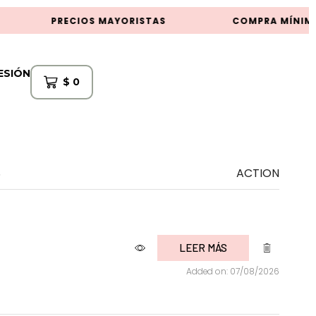
PRECIOS MAYORISTAS
COMPRA MÍNIMA
SESIÓN
$
0
S
ACTION
LEER MÁS
Added on: 07/08/2026